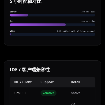
5 小时配额对比
Starter
100 TPS tier
Pro
300 TPS tier
Ultra
Unthrottled with 1M token context
IDE / 客户端兼容性
IDE / Client
Support
Detail
Kimi CLI
●
native
Native
via