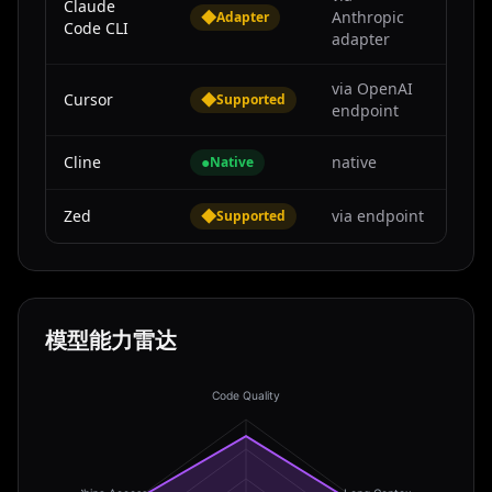
Claude
◆
Anthropic
Adapter
Code CLI
adapter
via OpenAI
Cursor
◆
Supported
endpoint
Cline
●
native
Native
Zed
◆
via endpoint
Supported
模型能力雷达
Code Quality